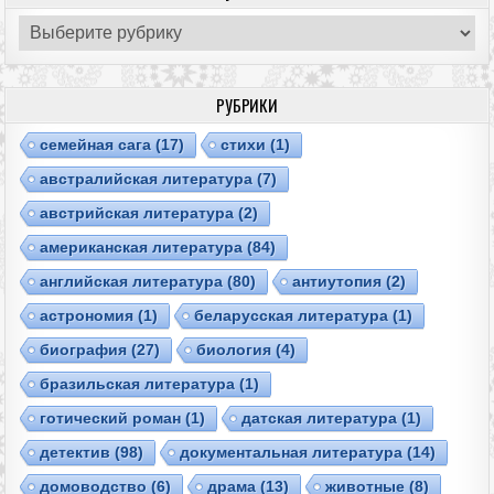
Рубрики
РУБРИКИ
cемейная сага
(17)
cтихи
(1)
австралийская литература
(7)
австрийская литература
(2)
американская литература
(84)
английская литература
(80)
антиутопия
(2)
астрономия
(1)
беларусская литература
(1)
биография
(27)
биология
(4)
бразильская литература
(1)
готический роман
(1)
датская литература
(1)
детектив
(98)
документальная литература
(14)
домоводство
(6)
драма
(13)
животные
(8)