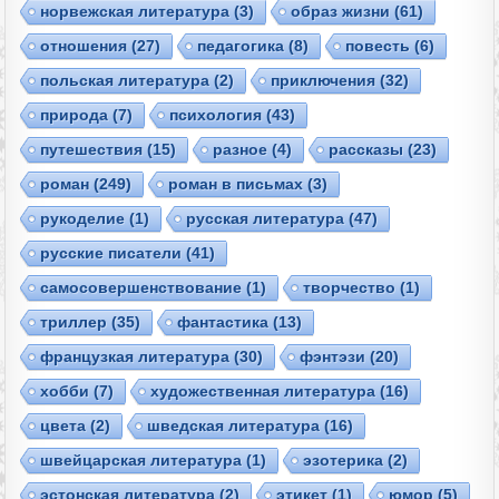
норвежская литература
(3)
образ жизни
(61)
отношения
(27)
педагогика
(8)
повесть
(6)
польская литература
(2)
приключения
(32)
природа
(7)
психология
(43)
путешествия
(15)
разное
(4)
рассказы
(23)
роман
(249)
роман в письмах
(3)
рукоделие
(1)
русская литература
(47)
русские писатели
(41)
самосовершенствование
(1)
творчество
(1)
триллер
(35)
фантастика
(13)
французкая литература
(30)
фэнтэзи
(20)
хобби
(7)
художественная литература
(16)
цвета
(2)
шведская литература
(16)
швейцарская литература
(1)
эзотерика
(2)
эстонская литература
(2)
этикет
(1)
юмор
(5)