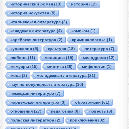
исторический роман
(13)
история
(12)
история искусства
(5)
итальянская литература
(3)
канадская литература
(4)
комиксы
(1)
корейская литература
(2)
криминалистика
(1)
кулинария
(5)
культура
(18)
литература
(7)
любовь
(11)
медицина
(15)
мелодрама
(12)
мемуары
(15)
мистика
(28)
мифология
(1)
мода
(2)
молодежная литература
(21)
научно-популярная литература
(30)
немецкая литература
(7)
норвежская литература
(3)
образ жизни
(61)
отношения
(27)
педагогика
(8)
повесть
(6)
польская литература
(2)
приключения
(32)