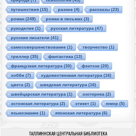
природа
(7)
психология
(43)
путешествия
(15)
разное
(4)
рассказы
(23)
роман
(249)
роман в письмах
(3)
рукоделие
(1)
русская литература
(47)
русские писатели
(41)
самосовершенствование
(1)
творчество
(1)
триллер
(35)
фантастика
(13)
французкая литература
(30)
фэнтэзи
(20)
хобби
(7)
художественная литература
(16)
цвета
(2)
шведская литература
(16)
швейцарская литература
(1)
эзотерика
(2)
эстонская литература
(2)
этикет
(1)
юмор
(5)
языкознание
(1)
японская литература
(6)
ТАЛЛИННСКАЯ ЦЕНТРАЛЬНАЯ БИБЛИОТЕКА