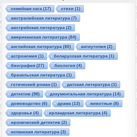
cемейная сага
(17)
cтихи
(1)
австралийская литература
(7)
австрийская литература
(2)
американская литература
(84)
английская литература
(80)
антиутопия
(2)
астрономия
(1)
беларусская литература
(1)
биография
(27)
биология
(4)
бразильская литература
(1)
готический роман
(1)
датская литература
(1)
детектив
(98)
документальная литература
(14)
домоводство
(6)
драма
(13)
животные
(8)
здоровье
(4)
ирландская литература
(4)
иронический детектив
(2)
испанская литература
(3)