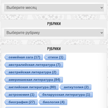
Архивы
РУБРИКИ
Рубрики
РУБРИКИ
cемейная сага
(17)
cтихи
(1)
австралийская литература
(7)
австрийская литература
(2)
американская литература
(84)
английская литература
(80)
антиутопия
(2)
астрономия
(1)
беларусская литература
(1)
биография
(27)
биология
(4)