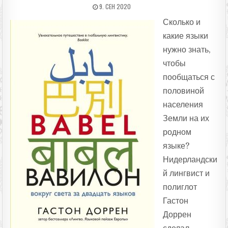
ДАТА ПУБЛИКАЦИИ:
9. СЕН 2020
Сколько и
какие языки
нужно знать,
чтобы
пообщаться с
половиной
населения
Земли на их
родном
языке?
Нидерландски
й лингвист и
полиглот
Гастон
Доррен