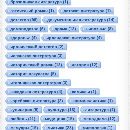
бразильская литература
(1)
готический роман
(1)
датская литература
(1)
детектив
(98)
документальная литература
(14)
домоводство
(6)
драма
(13)
животные
(8)
здоровье
(4)
ирландская литература
(4)
иронический детектив
(2)
испанская литература
(3)
исторический роман
(13)
история
(12)
история искусства
(5)
итальянская литература
(3)
канадская литература
(4)
комиксы
(1)
корейская литература
(2)
криминалистика
(1)
кулинария
(5)
культура
(18)
литература
(7)
любовь
(11)
медицина
(15)
мелодрама
(12)
мемуары
(15)
мистика
(28)
мифология
(1)