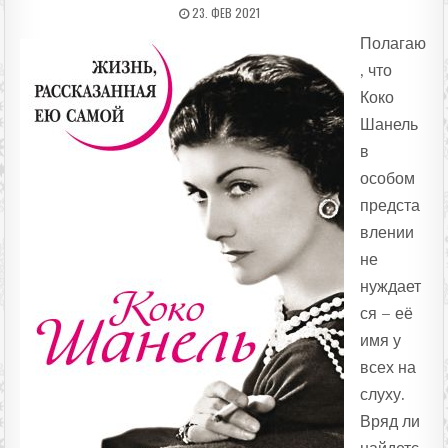
ДАТА ПУБЛИКАЦИИ:
23. ФЕВ 2021
Полагаю
, что
Коко
Шанель
в
особом
предста
влении
не
нуждает
ся – её
имя у
всех на
слуху.
Вряд ли