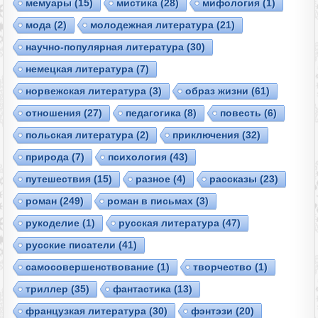
мемуары
(15)
мистика
(28)
мифология
(1)
мода
(2)
молодежная литература
(21)
научно-популярная литература
(30)
немецкая литература
(7)
норвежская литература
(3)
образ жизни
(61)
отношения
(27)
педагогика
(8)
повесть
(6)
польская литература
(2)
приключения
(32)
природа
(7)
психология
(43)
путешествия
(15)
разное
(4)
рассказы
(23)
роман
(249)
роман в письмах
(3)
рукоделие
(1)
русская литература
(47)
русские писатели
(41)
самосовершенствование
(1)
творчество
(1)
триллер
(35)
фантастика
(13)
французкая литература
(30)
фэнтэзи
(20)