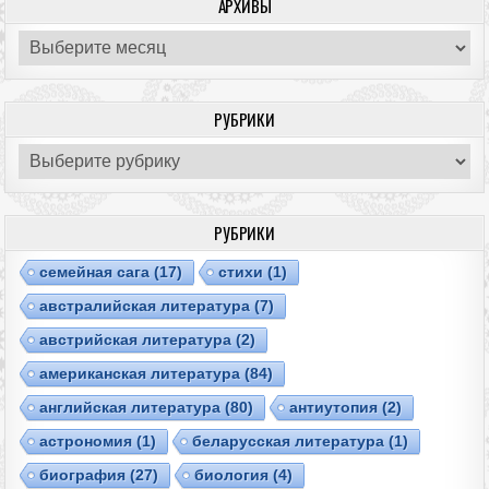
АРХИВЫ
Архивы
РУБРИКИ
Рубрики
РУБРИКИ
cемейная сага
(17)
cтихи
(1)
австралийская литература
(7)
австрийская литература
(2)
американская литература
(84)
английская литература
(80)
антиутопия
(2)
астрономия
(1)
беларусская литература
(1)
биография
(27)
биология
(4)