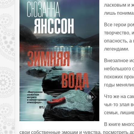
ласковым и ж
лишь понима
Все герои ро
творчество, 
опасность, а
легендами.
Внезапное и
небольшого о
похожих прои
годы менялис
Что же на са
чья-то злая 
семьи, лишив
В книге мног
свои собственные эмоции и чувства, посмотреть 