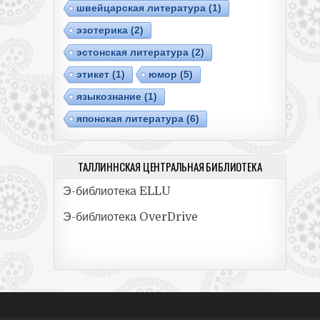
швейцарская литература
(1)
эзотерика
(2)
эстонская литература
(2)
этикет
(1)
юмор
(5)
языкознание
(1)
японская литература
(6)
ТАЛЛИННСКАЯ ЦЕНТРАЛЬНАЯ БИБЛИОТЕКА
Э-библиотека ELLU
Э-библиотекa OverDrive