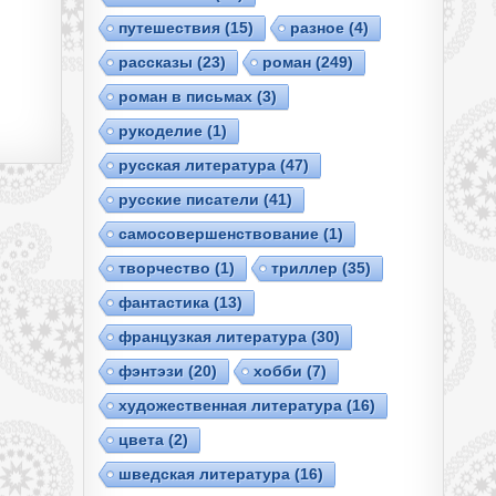
путешествия
(15)
разное
(4)
рассказы
(23)
роман
(249)
роман в письмах
(3)
рукоделие
(1)
русская литература
(47)
русские писатели
(41)
самосовершенствование
(1)
творчество
(1)
триллер
(35)
фантастика
(13)
французкая литература
(30)
фэнтэзи
(20)
хобби
(7)
художественная литература
(16)
цвета
(2)
шведская литература
(16)