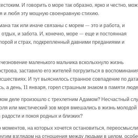
естоким. И говорить о море так образно, ярко и честно, мо
я и любя эту мощную своенравную стихию.
мана так или иначе связаны с морем — это и работа, и
и отдых, и забота. И, конечно, море — еще и постоянная
 порой и страх, подкрепленный давними преданиями и
счезновение маленького мальчика всколыхнуло жизнь
строва, заставило его жителей погрузиться в воспоминания
сшествиях. И тут выяснилось странное совпадение по дата
ь, а день, 11 января, горел страшным знаком в памяти люд
мом деле произошло с трехлетним Адамом? Несчастный слу
воля или мистический зов моря вмешались в жизнь молодой
 радости и покоя родных и близких?
о моментов, на которых хочется остановиться, переосмысли
другим взглядом на отношения между людьми в целом, особ