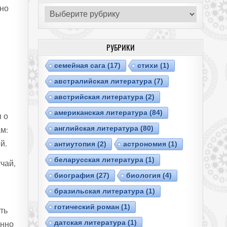
жно
Рубрики
РУБРИКИ
cемейная сага
(17)
cтихи
(1)
австралийская литература
(7)
австрийская литература
(2)
американская литература
(84)
 о
английская литература
(80)
м:
ей.
антиутопия
(2)
астрономия
(1)
беларусская литература
(1)
чай,
биография
(27)
биология
(4)
бразильская литература
(1)
готический роман
(1)
ть
датская литература
(1)
енно