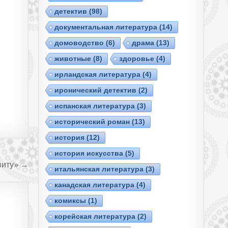
детектив
(98)
документальная литература
(14)
домоводство
(6)
драма
(13)
животные
(8)
здоровье
(4)
ирландская литература
(4)
иронический детектив
(2)
испанская литература
(3)
исторический роман
(13)
история
(12)
история искусства
(5)
виту» →
итальянская литература
(3)
канадская литература
(4)
комиксы
(1)
корейская литература
(2)