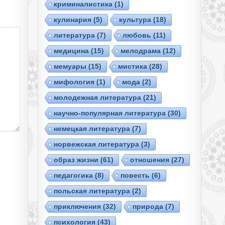
криминалистика
(1)
кулинария
(5)
культура
(18)
литература
(7)
любовь
(11)
медицина
(15)
мелодрама
(12)
мемуары
(15)
мистика
(28)
мифология
(1)
мода
(2)
молодежная литература
(21)
научно-популярная литература
(30)
немецкая литература
(7)
норвежская литература
(3)
образ жизни
(61)
отношения
(27)
педагогика
(8)
повесть
(6)
польская литература
(2)
приключения
(32)
природа
(7)
психология
(43)