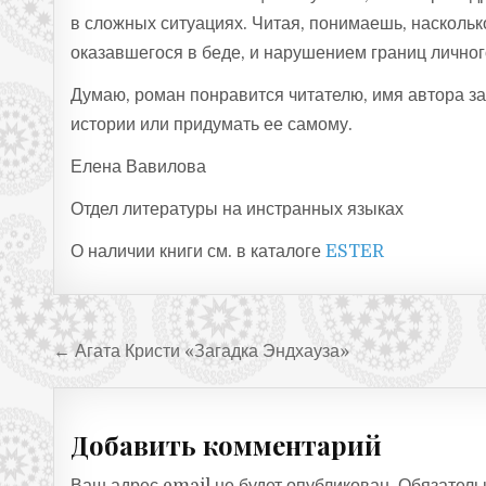
в сложных ситуациях. Читая, понимаешь, наскольк
оказавшегося в беде, и нарушением границ личног
Думаю, роман понравится читателю, имя автора за
истории или придумать ее самому.
Елена Вавилова
Отдел литературы на инстранных языках
О наличии книги см. в каталоге
ESTER
Навигация по записям
← Агата Кристи «Загадка Эндхауза»
Добавить комментарий
Ваш адрес email не будет опубликован.
Обязатель