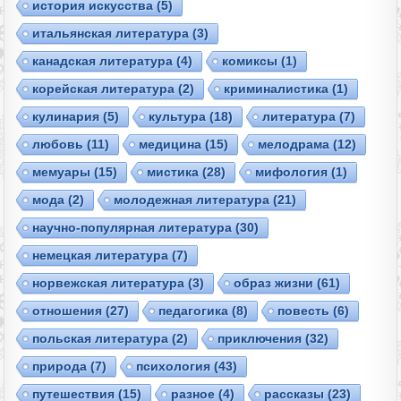
история искусства
(5)
итальянская литература
(3)
канадская литература
(4)
комиксы
(1)
корейская литература
(2)
криминалистика
(1)
кулинария
(5)
культура
(18)
литература
(7)
любовь
(11)
медицина
(15)
мелодрама
(12)
мемуары
(15)
мистика
(28)
мифология
(1)
мода
(2)
молодежная литература
(21)
научно-популярная литература
(30)
немецкая литература
(7)
норвежская литература
(3)
образ жизни
(61)
отношения
(27)
педагогика
(8)
повесть
(6)
польская литература
(2)
приключения
(32)
природа
(7)
психология
(43)
путешествия
(15)
разное
(4)
рассказы
(23)