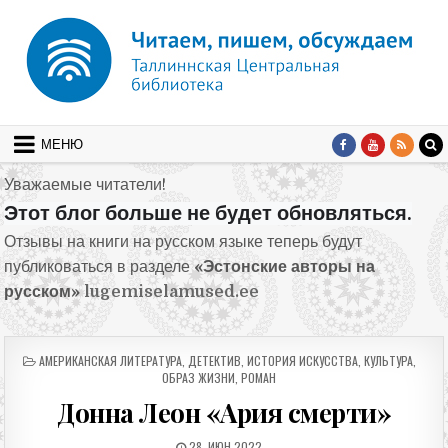
Перейти к содержимому
МЕНЮ
Уважаемые читатели!
Этот блог больше не будет обновляться.
Отзывы на книги на русском языке теперь будут
публиковаться в разделе
«Эстонские авторы на
русском»
lugemiselamused.ee
ОПУБЛИКОВАНО В
АМЕРИКАНСКАЯ ЛИТЕРАТУРА
,
ДЕТЕКТИВ
,
ИСТОРИЯ ИСКУССТВА
,
КУЛЬТУРА
,
ОБРАЗ ЖИЗНИ
,
РОМАН
Донна Леон «Ария смерти»
ДАТА ПУБЛИКАЦИИ:
28. ИЮН 2022