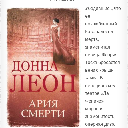
Убедившись, что
ее
возлюбленный
Каварадосси
мертв,
знаменитая
певица Флория
Тоска бросается
вниз с крыши
замка. В
венецианском
театре «Ла
Фениче»
мировая
знаменитость,
оперная дива