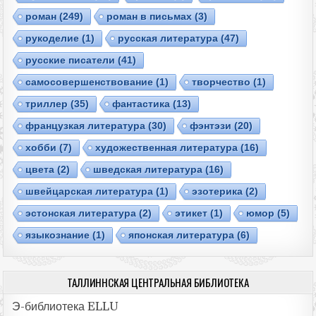
роман
(249)
роман в письмах
(3)
рукоделие
(1)
русская литература
(47)
русские писатели
(41)
самосовершенствование
(1)
творчество
(1)
триллер
(35)
фантастика
(13)
французкая литература
(30)
фэнтэзи
(20)
хобби
(7)
художественная литература
(16)
цвета
(2)
шведская литература
(16)
швейцарская литература
(1)
эзотерика
(2)
эстонская литература
(2)
этикет
(1)
юмор
(5)
языкознание
(1)
японская литература
(6)
ТАЛЛИННСКАЯ ЦЕНТРАЛЬНАЯ БИБЛИОТЕКА
Э-библиотека ELLU