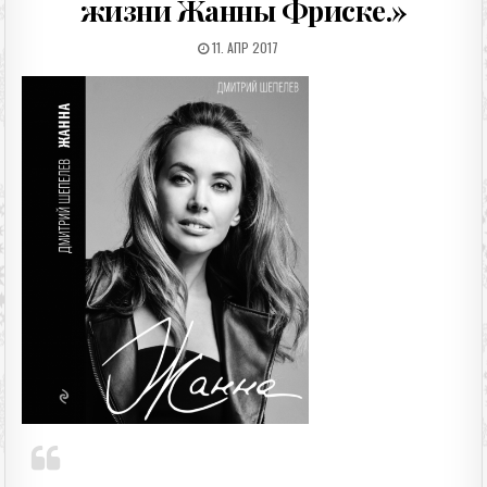
жизни Жанны Фриске.»
ДАТА ПУБЛИКАЦИИ:
11. АПР 2017