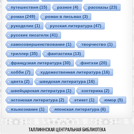
путешествия
(15)
разное
(4)
рассказы
(23)
роман
(249)
роман в письмах
(3)
рукоделие
(1)
русская литература
(47)
русские писатели
(41)
самосовершенствование
(1)
творчество
(1)
триллер
(35)
фантастика
(13)
французкая литература
(30)
фэнтэзи
(20)
хобби
(7)
художественная литература
(16)
цвета
(2)
шведская литература
(16)
швейцарская литература
(1)
эзотерика
(2)
эстонская литература
(2)
этикет
(1)
юмор
(5)
языкознание
(1)
японская литература
(6)
ТАЛЛИННСКАЯ ЦЕНТРАЛЬНАЯ БИБЛИОТЕКА