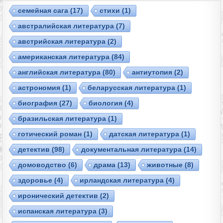
cемейная сага
(17)
cтихи
(1)
австралийская литература
(7)
австрийская литература
(2)
американская литература
(84)
английская литература
(80)
антиутопия
(2)
астрономия
(1)
беларусская литература
(1)
биография
(27)
биология
(4)
бразильская литература
(1)
готический роман
(1)
датская литература
(1)
детектив
(98)
документальная литература
(14)
домоводство
(6)
драма
(13)
животные
(8)
здоровье
(4)
ирландская литература
(4)
иронический детектив
(2)
испанская литература
(3)