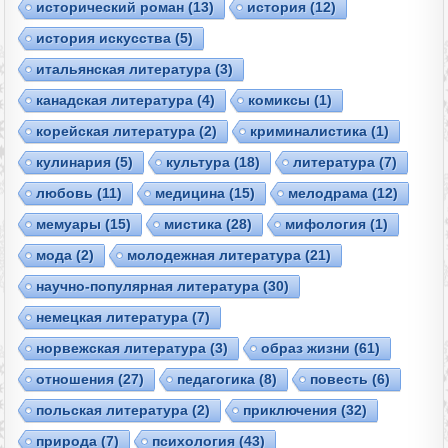
исторический роман
(13)
история
(12)
история искусства
(5)
итальянская литература
(3)
канадская литература
(4)
комиксы
(1)
корейская литература
(2)
криминалистика
(1)
кулинария
(5)
культура
(18)
литература
(7)
любовь
(11)
медицина
(15)
мелодрама
(12)
мемуары
(15)
мистика
(28)
мифология
(1)
мода
(2)
молодежная литература
(21)
научно-популярная литература
(30)
немецкая литература
(7)
норвежская литература
(3)
образ жизни
(61)
отношения
(27)
педагогика
(8)
повесть
(6)
польская литература
(2)
приключения
(32)
природа
(7)
психология
(43)