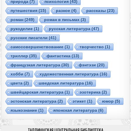
природа
(7)
психология
(43)
путешествия
(15)
разное
(4)
рассказы
(23)
роман
(249)
роман в письмах
(3)
рукоделие
(1)
русская литература
(47)
русские писатели
(41)
самосовершенствование
(1)
творчество
(1)
триллер
(35)
фантастика
(13)
французкая литература
(30)
фэнтэзи
(20)
хобби
(7)
художественная литература
(16)
цвета
(2)
шведская литература
(16)
швейцарская литература
(1)
эзотерика
(2)
эстонская литература
(2)
этикет
(1)
юмор
(5)
языкознание
(1)
японская литература
(6)
ТАЛЛИННСКАЯ ЦЕНТРАЛЬНАЯ БИБЛИОТЕКА