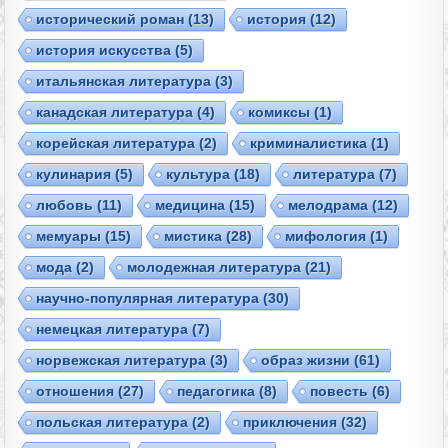
исторический роман
(13)
история
(12)
история искусства
(5)
итальянская литература
(3)
канадская литература
(4)
комиксы
(1)
корейская литература
(2)
криминалистика
(1)
кулинария
(5)
культура
(18)
литература
(7)
любовь
(11)
медицина
(15)
мелодрама
(12)
мемуары
(15)
мистика
(28)
мифология
(1)
мода
(2)
молодежная литература
(21)
научно-популярная литература
(30)
немецкая литература
(7)
норвежская литература
(3)
образ жизни
(61)
отношения
(27)
педагогика
(8)
повесть
(6)
польская литература
(2)
приключения
(32)