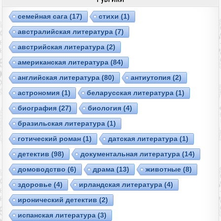
cемейная сага
(17)
cтихи
(1)
австралийская литература
(7)
австрийская литература
(2)
американская литература
(84)
английская литература
(80)
антиутопия
(2)
астрономия
(1)
беларусская литература
(1)
биография
(27)
биология
(4)
бразильская литература
(1)
готический роман
(1)
датская литература
(1)
детектив
(98)
документальная литература
(14)
домоводство
(6)
драма
(13)
животные
(8)
здоровье
(4)
ирландская литература
(4)
иронический детектив
(2)
испанская литература
(3)