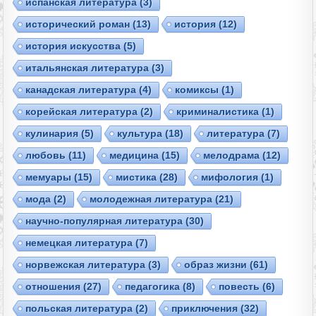
испанская литература
(3)
исторический роман
(13)
история
(12)
история искусства
(5)
итальянская литература
(3)
канадская литература
(4)
комиксы
(1)
корейская литература
(2)
криминалистика
(1)
кулинария
(5)
культура
(18)
литература
(7)
любовь
(11)
медицина
(15)
мелодрама
(12)
мемуары
(15)
мистика
(28)
мифология
(1)
мода
(2)
молодежная литература
(21)
научно-популярная литература
(30)
немецкая литература
(7)
норвежская литература
(3)
образ жизни
(61)
отношения
(27)
педагогика
(8)
повесть
(6)
польская литература
(2)
приключения
(32)