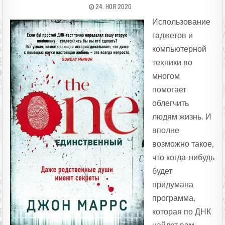
ДАТА ПУБЛИКАЦИИ:
24. НОЯ 2020
Использование
гаджетов и
компьютерной
техники во
многом
помогает
облегчить
людям жизнь. И
вполне
возможно такое,
что когда-нибудь
будет
придумана
программа,
которая по ДНК