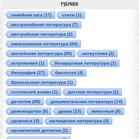
РУБРИКИ
cемейная сага
(17)
cтихи
(1)
австралийская литература
(7)
австрийская литература
(2)
американская литература
(84)
английская литература
(80)
антиутопия
(2)
астрономия
(1)
беларусская литература
(1)
биография
(27)
биология
(4)
бразильская литература
(1)
готический роман
(1)
датская литература
(1)
детектив
(98)
документальная литература
(14)
домоводство
(6)
драма
(13)
животные
(8)
здоровье
(4)
ирландская литература
(4)
иронический детектив
(2)