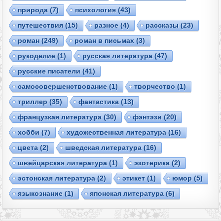
природа
(7)
психология
(43)
путешествия
(15)
разное
(4)
рассказы
(23)
роман
(249)
роман в письмах
(3)
рукоделие
(1)
русская литература
(47)
русские писатели
(41)
самосовершенствование
(1)
творчество
(1)
триллер
(35)
фантастика
(13)
французкая литература
(30)
фэнтэзи
(20)
хобби
(7)
художественная литература
(16)
цвета
(2)
шведская литература
(16)
швейцарская литература
(1)
эзотерика
(2)
эстонская литература
(2)
этикет
(1)
юмор
(5)
языкознание
(1)
японская литература
(6)