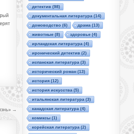
детектив
(98)
орый
документальная литература
(14)
ерят
домоводство
(6)
драма
(13)
животные
(8)
здоровье
(4)
ирландская литература
(4)
иронический детектив
(2)
испанская литература
(3)
исторический роман
(13)
история
(12)
история искусства
(5)
итальянская литература
(3)
канадская литература
(4)
изнь» →
комиксы
(1)
корейская литература
(2)