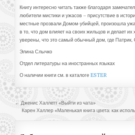
Книгу интересно читать также благодаря замечател
любители мистики и ужасов – присутствие в истор
местные прозвали Домом-убийцей, произошла ужас
в то, что дом влияет на своих жильцов и делает их
уверены, что это самый обычный дом, где Патрик, 
Элина Слычко
Отдел литературы на иностранных языках
О наличии книги см. в каталоге
ESTER
Навигация по записям
← Дженис Халлетт «Выйти из чата»
Карен Халлер «Маленькая книга цвета: как испол