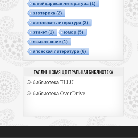
швейцарская литература
(1)
эзотерика
(2)
эстонская литература
(2)
этикет
(1)
юмор
(5)
языкознание
(1)
японская литература
(6)
ТАЛЛИННСКАЯ ЦЕНТРАЛЬНАЯ БИБЛИОТЕКА
Э-библиотека ELLU
Э-библиотекa OverDrive