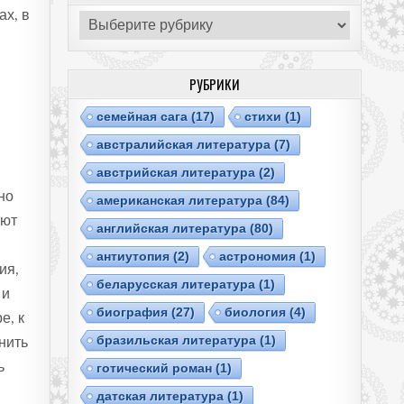
ах, в
Рубрики
РУБРИКИ
cемейная сага
(17)
cтихи
(1)
австралийская литература
(7)
австрийская литература
(2)
но
американская литература
(84)
ают
английская литература
(80)
антиутопия
(2)
астрономия
(1)
ия,
беларусская литература
(1)
 и
биография
(27)
биология
(4)
е, к
бразильская литература
(1)
нить
ь
готический роман
(1)
датская литература
(1)