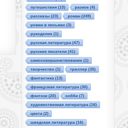
путешествия
(15)
разное
(4)
рассказы
(23)
роман
(249)
роман в письмах
(3)
рукоделие
(1)
русская литература
(47)
русские писатели
(41)
самосовершенствование
(1)
творчество
(1)
триллер
(35)
фантастика
(13)
французкая литература
(30)
фэнтэзи
(20)
хобби
(7)
художественная литература
(16)
цвета
(2)
шведская литература
(16)