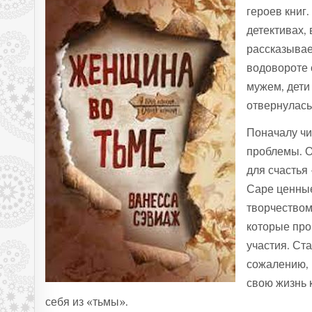
героев книг
детективах,
рассказывае
водовороте 
мужем, дети
отвернулась
Поначалу чи
проблемы. Он
для счастья 
Саре ценные
творчеством
которые про
участия. Ст
сожалению, 
свою жизнь 
себя из «тьмы».