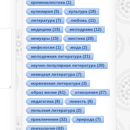
криминалистика
(1)
кулинария
(5)
культура
(18)
литература
(7)
любовь
(11)
медицина
(15)
мелодрама
(12)
мемуары
(15)
мистика
(28)
мифология
(1)
мода
(2)
молодежная литература
(21)
научно-популярная литература
(30)
немецкая литература
(7)
норвежская литература
(3)
образ жизни
(61)
отношения
(27)
педагогика
(8)
повесть
(6)
польская литература
(2)
приключения
(32)
природа
(7)
психология
(43)