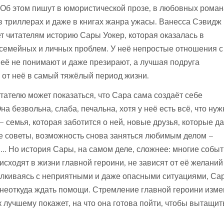
. Об этом пишут в юмористической прозе, в любовных роман
 в триллерах и даже в книгах жанра ужасы. Ванесса Сэвидж
т читателям историю Сары Уокер, которая оказалась в
семейных и личных проблем. У неё непростые отношения с
 её не понимают и даже презирают, а лучшая подруга
 от неё в самый тяжёлый период жизни.
тателю может показаться, что Сара сама создаёт себе
а безвольна, слаба, печальна, хотя у неё есть всё, что нуж
– семья, которая заботится о ней, новые друзья, которые д
 советы, возможность снова заняться любимым делом –
… Но история Сары, на самом деле, сложнее: многие событ
исходят в жизни главной героини, не зависят от её желаний
алкиваясь с неприятными и даже опасными ситуациями, Сар
неоткуда ждать помощи. Стремление главной героини изме
к лучшему покажет, на что она готова пойти, чтобы вытащит