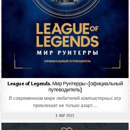
League of Legends. Мир Рунтерры : [официальный
путеводитель]
В современном мире любителей компьютерных игр
привлекает не только азарт….
ДАТА ПУБЛИКАЦИИ:
8. МАР 2022