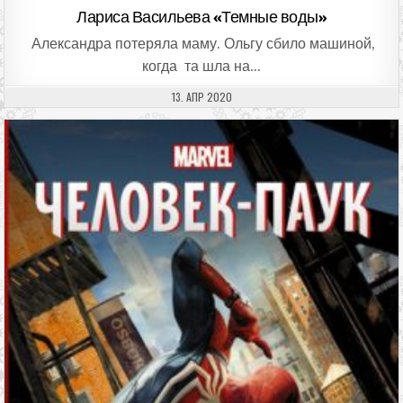
Лариса Васильева «Темные воды»
Александра потеряла маму. Ольгу сбило машиной,
когда та шла на…
ДАТА ПУБЛИКАЦИИ:
13. АПР 2020