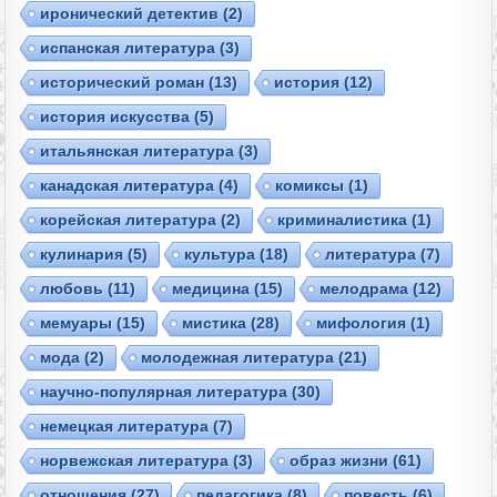
иронический детектив
(2)
испанская литература
(3)
исторический роман
(13)
история
(12)
история искусства
(5)
итальянская литература
(3)
канадская литература
(4)
комиксы
(1)
корейская литература
(2)
криминалистика
(1)
кулинария
(5)
культура
(18)
литература
(7)
любовь
(11)
медицина
(15)
мелодрама
(12)
мемуары
(15)
мистика
(28)
мифология
(1)
мода
(2)
молодежная литература
(21)
научно-популярная литература
(30)
немецкая литература
(7)
норвежская литература
(3)
образ жизни
(61)
отношения
(27)
педагогика
(8)
повесть
(6)