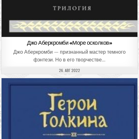
Джо Аберкромби «Море осколков»
Джо Аберкромби — признанный мастер темного
фэнтези. Но в его творчестве…
ДАТА ПУБЛИКАЦИИ:
26. АВГ 2022