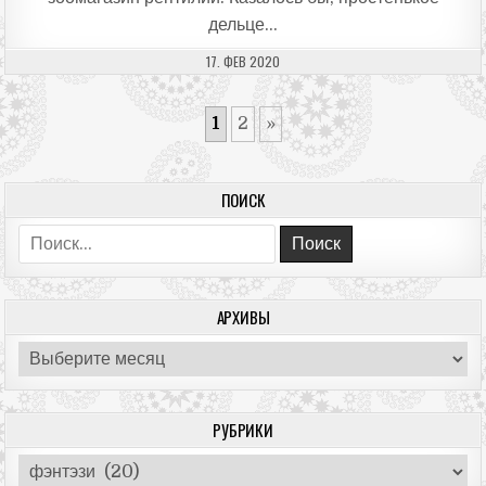
дельце…
ДАТА ПУБЛИКАЦИИ:
17. ФЕВ 2020
1
2
»
ПОИСК
Поиск:
АРХИВЫ
Архивы
РУБРИКИ
Рубрики