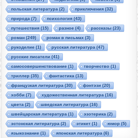
польская литература
(2)
приключения
(32)
природа
(7)
психология
(43)
путешествия
(15)
разное
(4)
рассказы
(23)
роман
(249)
роман в письмах
(3)
рукоделие
(1)
русская литература
(47)
русские писатели
(41)
самосовершенствование
(1)
творчество
(1)
триллер
(35)
фантастика
(13)
французкая литература
(30)
фэнтэзи
(20)
хобби
(7)
художественная литература
(16)
цвета
(2)
шведская литература
(16)
швейцарская литература
(1)
эзотерика
(2)
эстонская литература
(2)
этикет
(1)
юмор
(5)
языкознание
(1)
японская литература
(6)