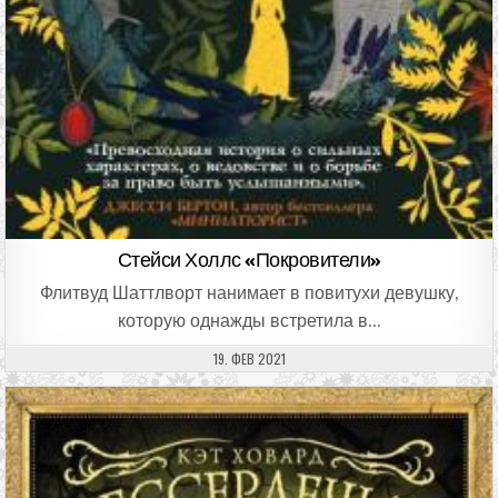
Стейси Холлс «Покровители»
Флитвуд Шаттлворт нанимает в повитухи девушку,
которую однажды встретила в…
ДАТА ПУБЛИКАЦИИ:
19. ФЕВ 2021