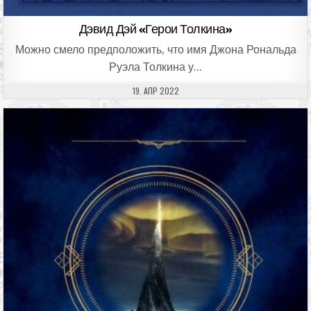
Дэвид Дэй «Герои Толкина»
Можно смело предположить, что имя Джона Рональда
Руэла Толкина у…
ДАТА ПУБЛИКАЦИИ:
19. АПР 2022