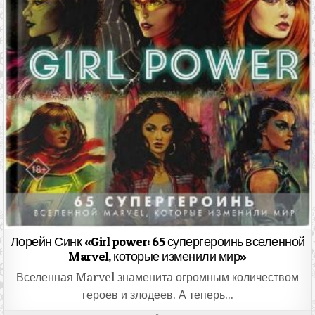
Лорейн Синк «Girl power: 65 супергероинь вселенной
Marvel, которые изменили мир»
Вселенная Marvel знаменита огромным количеством
героев и злодеев. А теперь…