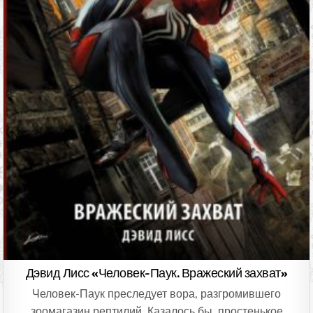
Дэвид Лисс «Человек-Паук. Вражеский захват»
Человек-Паук преследует вора, разгромившего
зоомагазин рептилий. Казалось бы, простенькое