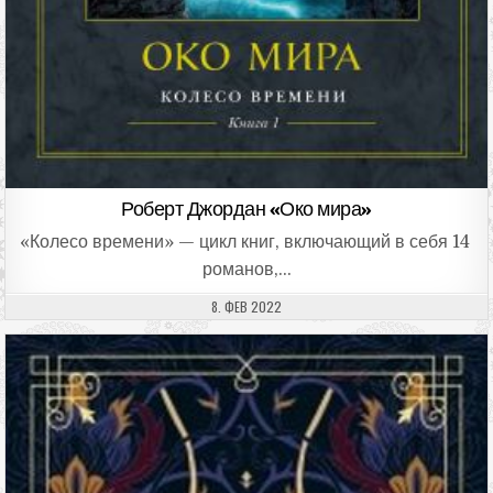
Роберт Джордан «Око мира»
«Колесо времени» — цикл книг, включающий в себя 14
романов,…
ДАТА ПУБЛИКАЦИИ:
8. ФЕВ 2022