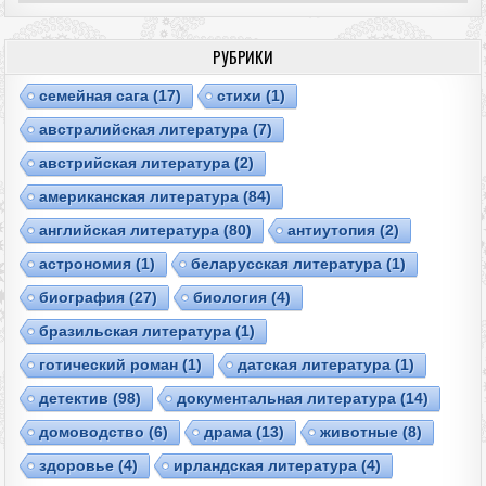
РУБРИКИ
cемейная сага
(17)
cтихи
(1)
австралийская литература
(7)
австрийская литература
(2)
американская литература
(84)
английская литература
(80)
антиутопия
(2)
астрономия
(1)
беларусская литература
(1)
биография
(27)
биология
(4)
бразильская литература
(1)
готический роман
(1)
датская литература
(1)
детектив
(98)
документальная литература
(14)
домоводство
(6)
драма
(13)
животные
(8)
здоровье
(4)
ирландская литература
(4)