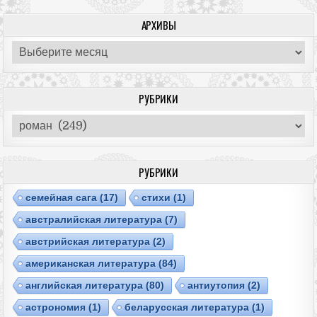
АРХИВЫ
Архивы
РУБРИКИ
Рубрики
РУБРИКИ
cемейная сага
(17)
cтихи
(1)
австралийская литература
(7)
австрийская литература
(2)
американская литература
(84)
английская литература
(80)
антиутопия
(2)
астрономия
(1)
беларусская литература
(1)