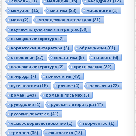
любовь
(11)
медицина
(15)
мелодрама
(12)
мемуары
(15)
мистика
(28)
мифология
(1)
мода
(2)
молодежная литература
(21)
научно-популярная литература
(30)
немецкая литература
(7)
норвежская литература
(3)
образ жизни
(61)
отношения
(27)
педагогика
(8)
повесть
(6)
польская литература
(2)
приключения
(32)
природа
(7)
психология
(43)
путешествия
(15)
разное
(4)
рассказы
(23)
роман
(249)
роман в письмах
(3)
рукоделие
(1)
русская литература
(47)
русские писатели
(41)
самосовершенствование
(1)
творчество
(1)
триллер
(35)
фантастика
(13)