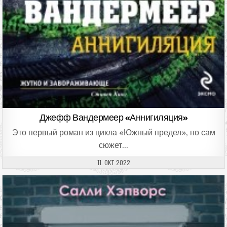
Джефф Вандермеер «Аннигиляция»
Это первый роман из цикла «Южный предел», но сам
сюжет…
ДАТА ПУБЛИКАЦИИ:
11. ОКТ 2022