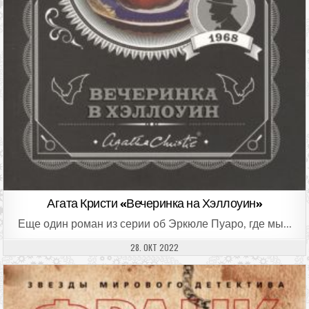
Агата Кристи «Вечеринка на Хэллоуин»
Еще один роман из серии об Эркюле Пуаро, где мы…
ДАТА ПУБЛИКАЦИИ:
28. ОКТ 2022