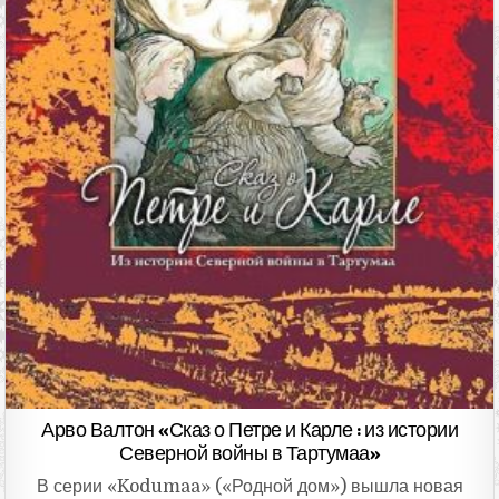
Арво Валтон «Сказ о Петре и Карле : из истории
Северной войны в Тартумаа»
В серии «Kodumaa» («Родной дом») вышла новая