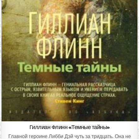
Гиллиан Флинн «Темные тайны»
Главной героине Либби Дэй чуть за тридцать. Она не