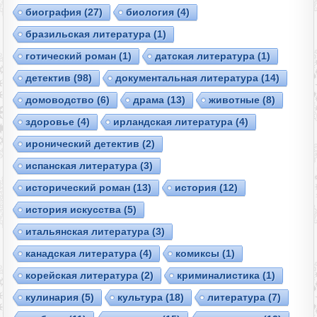
биография
(27)
биология
(4)
бразильская литература
(1)
готический роман
(1)
датская литература
(1)
детектив
(98)
документальная литература
(14)
домоводство
(6)
драма
(13)
животные
(8)
здоровье
(4)
ирландская литература
(4)
иронический детектив
(2)
испанская литература
(3)
исторический роман
(13)
история
(12)
история искусства
(5)
итальянская литература
(3)
канадская литература
(4)
комиксы
(1)
корейская литература
(2)
криминалистика
(1)
кулинария
(5)
культура
(18)
литература
(7)