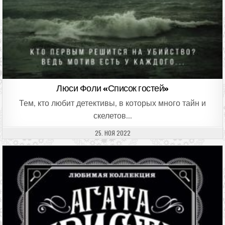
Люси Фоли «Список гостей»
Тем, кто любит детективы, в которых много тайн и
скелетов…
ДАТА ПУБЛИКАЦИИ:
25. НОЯ 2022