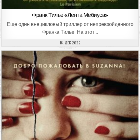
Франк Тилье «Лента Мёбиуса»
Еще один внецикловый триллер от непревзойденного
Франка Тилье. На этот…
ДАТА ПУБЛИКАЦИИ:
16. ДЕК 2022