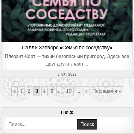
Салли Хэпворс «Семья по соседству»
Плезант-Корт — тихий безопасный пригород. Здесь все
друг друга знают,…
ДАТА ПУБЛИКАЦИИ:
7. ОКТ 2022
«
1
2
3
4
5
...
10
...
»
Последняя »
ПОИСК
Поиск: