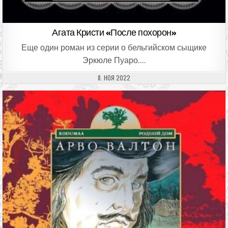
Агата Кристи «После похорон»
Еще один роман из серии о бельгийском сыщике
Эркюле Пуаро….
ДАТА ПУБЛИКАЦИИ:
8. НОЯ 2022