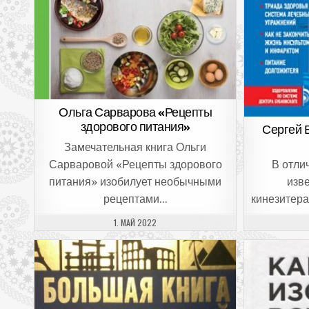
Ольга Сарварова «Рецепты
здорового питания»
Сергей 
Замечательная книга Ольги
Сарваровой «Рецепты здорового
В отли
питания» изобилует необычными
изв
рецептами…
кинезитер
ДАТА ПУБЛИКАЦИИ:
1. МАЙ 2022