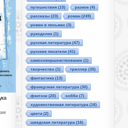
путешествия
(15)
разное
(4)
рассказы
(23)
роман
(249)
роман в письмах
(3)
рукоделие
(1)
русская литература
(47)
русские писатели
(41)
самосовершенствование
(1)
творчество
(1)
триллер
(35)
фантастика
(13)
французкая литература
(30)
фэнтэзи
(20)
хобби
(7)
ука
художественная литература
(16)
кие
цвета
(2)
шведская литература
(16)