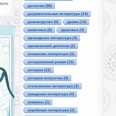
мало
детектив
(98)
документальная литература
(14)
домоводство
(6)
драма
(13)
животные
(8)
здоровье
(4)
ирландская литература
(4)
иронический детектив
(2)
испанская литература
(3)
исторический роман
(13)
история
(12)
история искусства
(5)
итальянская литература
(3)
канадская литература
(4)
комиксы
(1)
корейская литература
(2)