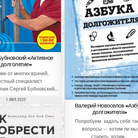
Бубновский «Активное
долголетие»
чие от многих врачей,
естный специалист
апии Сергей Бубновский…
ДАТА ПУБЛИКАЦИИ:
1. ИЮЛ 2022
Валерий Новоселов «Азб
долгожителя»
Попробуем задать себе та
вопросы — хотим ли мы
стареть, хотим…