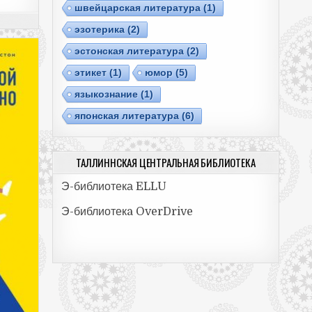
швейцарская литература
(1)
эзотерика
(2)
эстонская литература
(2)
этикет
(1)
юмор
(5)
языкознание
(1)
японская литература
(6)
ТАЛЛИННСКАЯ ЦЕНТРАЛЬНАЯ БИБЛИОТЕКА
Э-библиотека ELLU
Э-библиотекa OverDrive