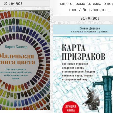
ДАТА ПУБЛИКАЦИИ:
27. ИЮН 2023
нашего времени, издано не
книг. И большинство…
ДАТА ПУБЛИКАЦИИ:
20. ИЮН 2023