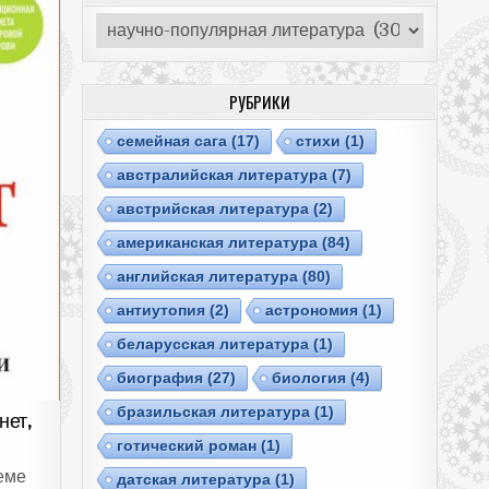
Рубрики
РУБРИКИ
cемейная сага
(17)
cтихи
(1)
австралийская литература
(7)
австрийская литература
(2)
американская литература
(84)
английская литература
(80)
антиутопия
(2)
астрономия
(1)
беларусская литература
(1)
биография
(27)
биология
(4)
бразильская литература
(1)
нет,
готический роман
(1)
еме
датская литература
(1)