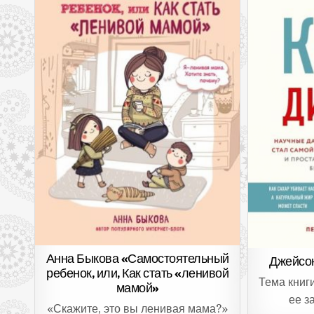
Анна Быкова «Самостоятельный
Джейсон
ребенок, или, Как стать «ленивой
Тема книг
мамой»
ее з
«Скажите, это вы ленивая мама?»