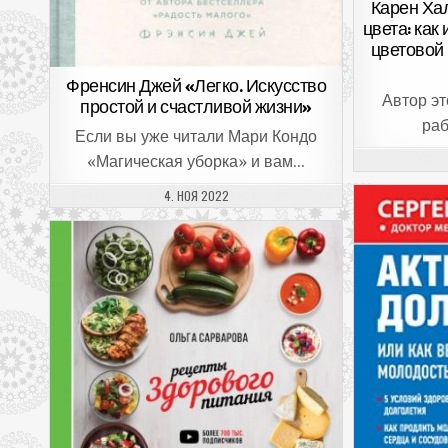
Карен Ха
цвета: как
цветовой
Френсин Джей «Легко. Искусство
Автор эт
простой и счастливой жизни»
раб
Если вы уже читали Мари Кондо
«Магическая уборка» и вам…
ДАТА ПУБЛИКАЦИИ:
4. НОЯ 2022