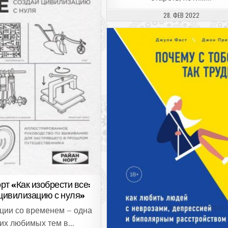
ДАТА ПУБЛИКАЦИИ:
28. ФЕВ 2022
рт «Как изобрести все:
цивилизацию с нуля»
ции со временем – одна
оих любимых тем в…