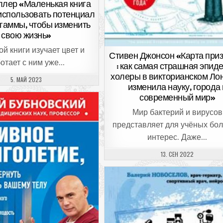
ллер «Маленькая книга
 использовать потенциал
 гаммы, чтобы изменить
свою жизнь»
ой книги изучает цвет и
Стивен Джонсон «Карта при
отает с ним уже…
: как самая страшная эпид
холеры в викторианском Ло
ДАТА ПУБЛИКАЦИИ:
5. МАЙ 2023
изменила науку, города 
современный мир»
Мир бактерий и вирусов
представляет для учёных бо
интерес. Даже…
ДАТА ПУБЛИКАЦИИ:
13. СЕН 2022