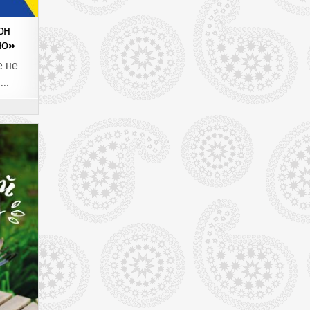
он
но»
е не
В…