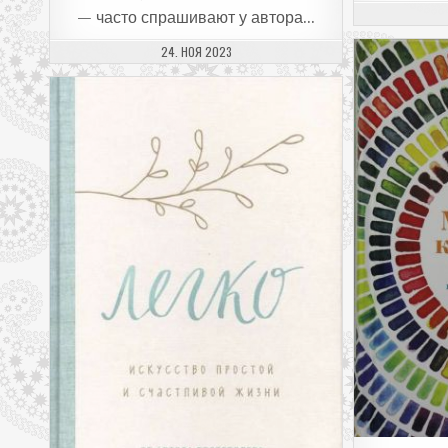
— часто спрашивают у автора…
ДАТА ПУБЛИКАЦИИ:
24. НОЯ 2023