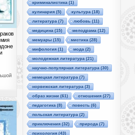
криминалистика
(1)
кулинария
(5)
культура
(18)
литература
(7)
любовь
(11)
медицина
(15)
мелодрама
(12)
зраков
емия
мемуары
(15)
мистика
(28)
ндоне
мифология
(1)
мода
(2)
и
молодежная литература
(21)
научно-популярная литература
(30)
льшой
немецкая литература
(7)
норвежская литература
(3)
образ жизни
(61)
отношения
(27)
педагогика
(8)
повесть
(6)
польская литература
(2)
приключения
(32)
природа
(7)
психология
(43)