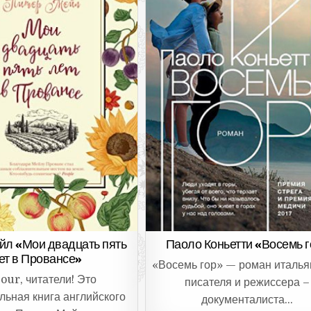
Паоло Коньетти «Восемь г
йл «Мои двадцать пять
ет в Провансе»
«Восемь гор» — роман италья
our, читатели! Это
писателя и режиссера –
льная книга английского
документалиста…