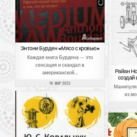
Энтони Бурден «Мясо с кровью»
Каждая книга Бурдена — это
сенсация и скандал в
Райан Но
американской…
создай 
ДАТА ПУБЛИКАЦИИ:
14. МАР 2023
Манипуля
из м