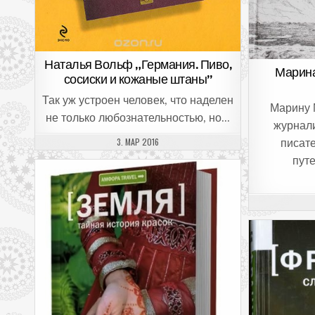
Наталья Вольф „Германия. Пиво,
Марина
сосиски и кожаные штаны”
Так уж устроен человек, что наделен
Марину 
не только любознательностью, но…
журнал
ДАТА ПУБЛИКАЦИИ:
3. МАР 2016
писат
пут