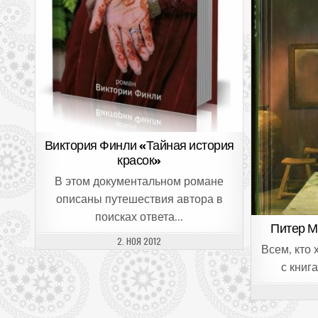
Виктория Финли «Тайная история
красок»
В этом документальном романе
описаны путешествия автора в
поисках ответа…
Питер М
ДАТА ПУБЛИКАЦИИ:
2. НОЯ 2012
Всем, кто
с книг