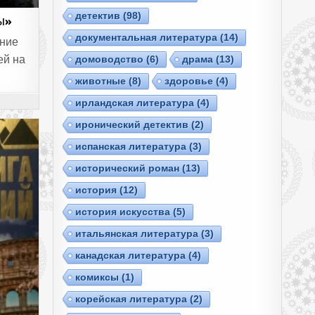
детектив
(98)
ы»
документальная литература
(14)
ание
ей на
домоводство
(6)
драма
(13)
животные
(8)
здоровье
(4)
ирландская литература
(4)
иронический детектив
(2)
испанская литература
(3)
исторический роман
(13)
история
(12)
история искусства
(5)
итальянская литература
(3)
канадская литература
(4)
комиксы
(1)
корейская литература
(2)