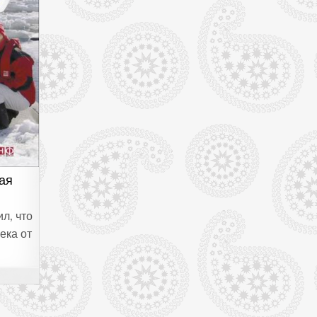
ая
л, что
ека от