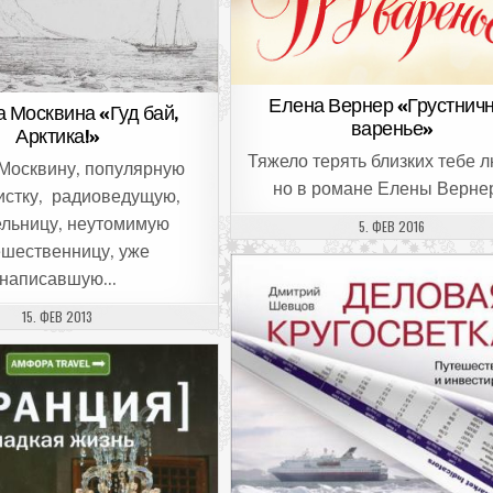
Елена Вернер «Грустнич
 Москвина «Гуд бай,
варенье»
Арктика!»
Тяжело терять близких тебе 
Москвину, популярную
но в романе Елены Верне
истку, радиоведущую,
ельницу, неутомимую
ДАТА ПУБЛИКАЦИИ:
5. ФЕВ 2016
ешественницу, уже
написавшую…
ДАТА ПУБЛИКАЦИИ:
15. ФЕВ 2013