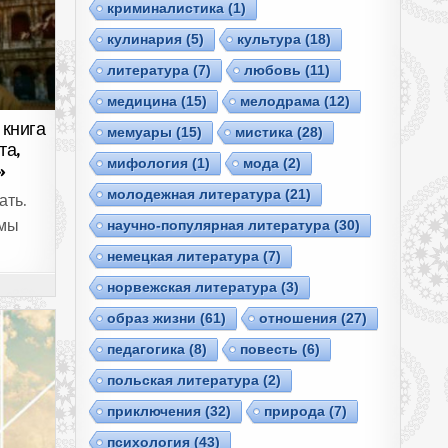
криминалистика
(1)
кулинария
(5)
культура
(18)
литература
(7)
любовь
(11)
медицина
(15)
мелодрама
(12)
книга
мемуары
(15)
мистика
(28)
та,
мифология
(1)
мода
(2)
»
молодежная литература
(21)
ать.
научно-популярная литература
(30)
 мы
немецкая литература
(7)
норвежская литература
(3)
образ жизни
(61)
отношения
(27)
педагогика
(8)
повесть
(6)
польская литература
(2)
приключения
(32)
природа
(7)
психология
(43)