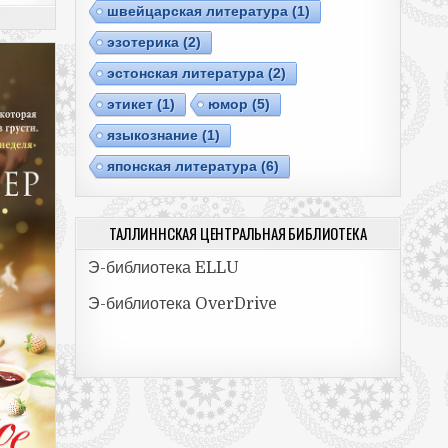
швейцарская литература
(1)
эзотерика
(2)
эстонская литература
(2)
этикет
(1)
юмор
(5)
языкознание
(1)
японская литература
(6)
ТАЛЛИННСКАЯ ЦЕНТРАЛЬНАЯ БИБЛИОТЕКА
Э-библиотека ELLU
Э-библиотекa OverDrive