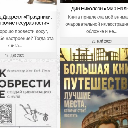
Дин Николсон «Мир Нал
 Даррелл «Праздники,
Книга привлекла моё вним
 прочие несуразности»
очаровательной иллюстраци
орошо провести досуг,
обложке и не…
бе настроение? Тогда эта
ДАТА ПУБЛИКАЦИИ:
23. МАЙ 2023
книга…
ДАТА ПУБЛИКАЦИИ:
12. ДЕК 2023