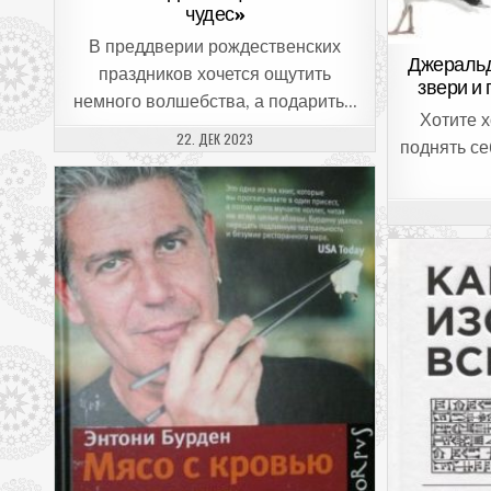
чудес»
В преддверии рождественских
Джеральд
праздников хочется ощутить
звери и
немного волшебства, а подарить…
Хотите х
ДАТА ПУБЛИКАЦИИ:
22. ДЕК 2023
поднять се