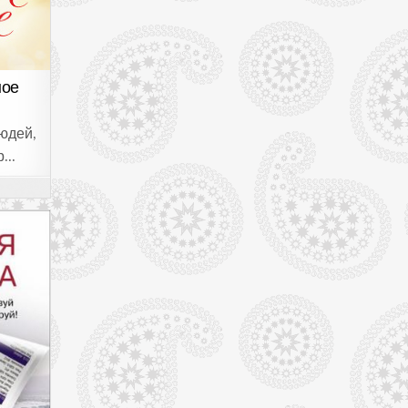
ное
людей,
р…