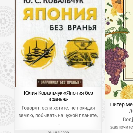
Юлия Ковальчук «Япония без
вранья»
Питер Ме
Говорят, если хотите, не покидая
л
землю, побывать на чужой планете,
Bonj
…
заключите
ДАТА ПУБЛИКАЦИИ:
29. МАЙ 2020