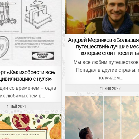
Андрей Мерников «Большая 
путешествий: лучшие мес
которые стоит посетить
Мы все любим путешествов
Попадая в другие страны,
рт «Как изобрести все:
получаем…
цивилизацию с нуля»
ции со временем – одна
ДАТА ПУБЛИКАЦИИ:
11. ЯНВ 2022
оих любимых тем в…
ДАТА ПУБЛИКАЦИИ:
4. МАЙ 2021